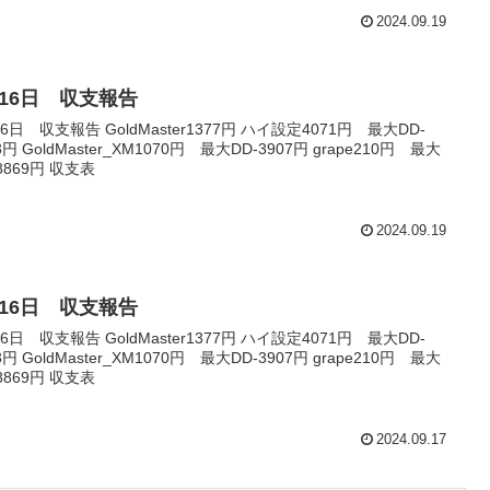
2024.09.19
月16日 収支報告
16日 収支報告 GoldMaster1377円 ハイ設定4071円 最大DD-
3円 GoldMaster_XM1070円 最大DD-3907円 grape210円 最大
8869円 収支表
2024.09.19
月16日 収支報告
16日 収支報告 GoldMaster1377円 ハイ設定4071円 最大DD-
3円 GoldMaster_XM1070円 最大DD-3907円 grape210円 最大
8869円 収支表
2024.09.17