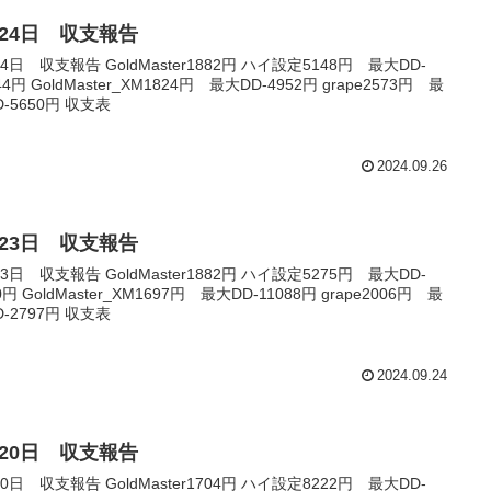
月24日 収支報告
24日 収支報告 GoldMaster1882円 ハイ設定5148円 最大DD-
44円 GoldMaster_XM1824円 最大DD-4952円 grape2573円 最
D-5650円 収支表
2024.09.26
月23日 収支報告
23日 収支報告 GoldMaster1882円 ハイ設定5275円 最大DD-
0円 GoldMaster_XM1697円 最大DD-11088円 grape2006円 最
D-2797円 収支表
2024.09.24
月20日 収支報告
20日 収支報告 GoldMaster1704円 ハイ設定8222円 最大DD-