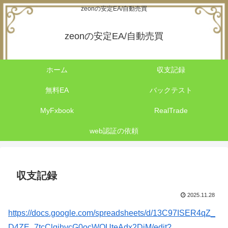
zeonの安定EA/自動売買
zeonの安定EA/自動売買
ホーム
収支記録
無料EA
バックテスト
MyFxbook
RealTrade
web認証の依頼
収支記録
2025.11.28
https://docs.google.com/spreadsheets/d/13C97ISER4qZ_
D4ZE_7tcClqihvcG0ocWOUteAdx2DjM/edit?