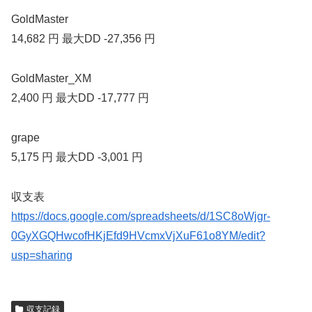
GoldMaster
14,682 円 最大DD -27,356 円
GoldMaster_XM
2,400 円 最大DD -17,777 円
grape
5,175 円 最大DD -3,001 円
収支表
https://docs.google.com/spreadsheets/d/1SC8oWjgr-
0GyXGQHwcofHKjEfd9HVcmxVjXuF61o8YM/edit?
usp=sharing
収支記録