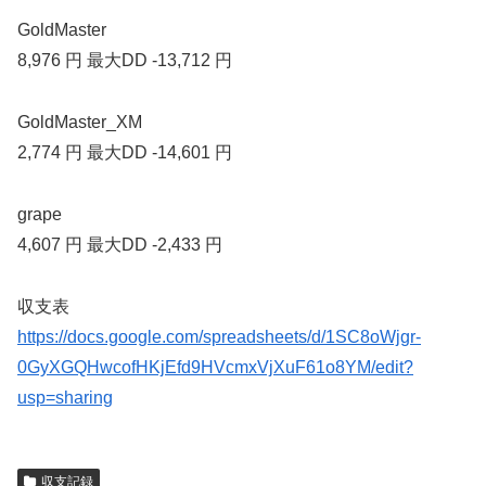
GoldMaster
8,976 円 最大DD -13,712 円
GoldMaster_XM
2,774 円 最大DD -14,601 円
grape
4,607 円 最大DD -2,433 円
収支表
https://docs.google.com/spreadsheets/d/1SC8oWjgr-
0GyXGQHwcofHKjEfd9HVcmxVjXuF61o8YM/edit?
usp=sharing
収支記録