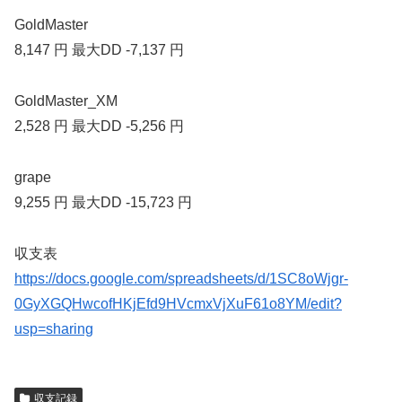
GoldMaster
8,147 円 最大DD -7,137 円
GoldMaster_XM
2,528 円 最大DD -5,256 円
grape
9,255 円 最大DD -15,723 円
収支表
https://docs.google.com/spreadsheets/d/1SC8oWjgr-
0GyXGQHwcofHKjEfd9HVcmxVjXuF61o8YM/edit?
usp=sharing
収支記録