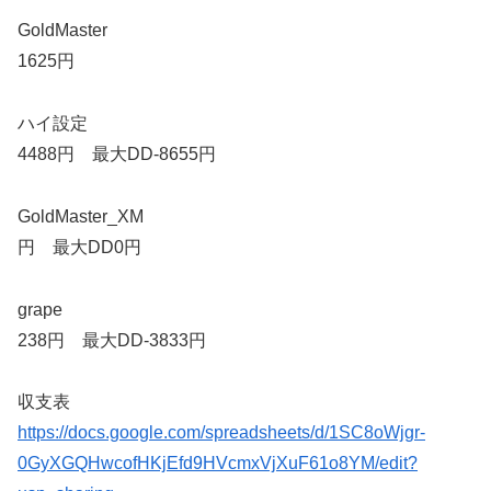
GoldMaster
1625円
ハイ設定
4488円 最大DD-8655円
GoldMaster_XM
円 最大DD0円
grape
238円 最大DD-3833円
収支表
https://docs.google.com/spreadsheets/d/1SC8oWjgr-
0GyXGQHwcofHKjEfd9HVcmxVjXuF61o8YM/edit?