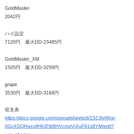
GoldMaster
2042円
ハイ設定
7120円 最大DD-23485円
GoldMaster_XM
1505円 最大DD-3259円
grape
3530円 最大DD-3168円
収支表
https://docs.google.com/spreadsheets/d/1SC8oWjgr-
0GyXGQHwcofHKjEfd9HVcmxVjXuF61o8YM/edit?