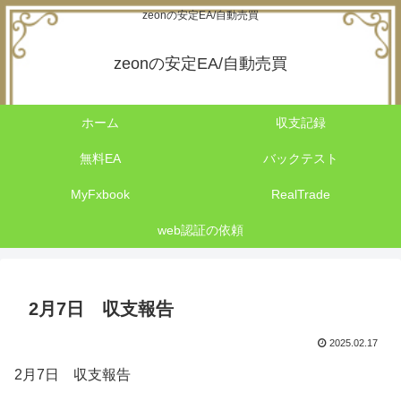
zeonの安定EA/自動売買
zeonの安定EA/自動売買
ホーム
収支記録
無料EA
バックテスト
MyFxbook
RealTrade
web認証の依頼
2月7日 収支報告
2025.02.17
2月7日 収支報告