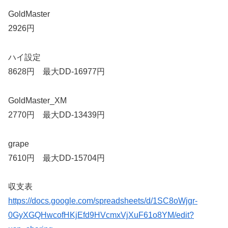
GoldMaster
2926円
ハイ設定
8628円 最大DD-16977円
GoldMaster_XM
2770円 最大DD-13439円
grape
7610円 最大DD-15704円
収支表
https://docs.google.com/spreadsheets/d/1SC8oWjgr-
0GyXGQHwcofHKjEfd9HVcmxVjXuF61o8YM/edit?