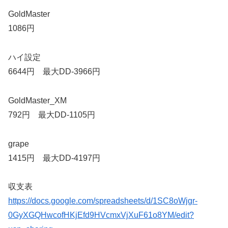
GoldMaster
1086円
ハイ設定
6644円 最大DD-3966円
GoldMaster_XM
792円 最大DD-1105円
grape
1415円 最大DD-4197円
収支表
https://docs.google.com/spreadsheets/d/1SC8oWjgr-
0GyXGQHwcofHKjEfd9HVcmxVjXuF61o8YM/edit?