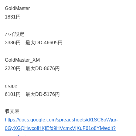
GoldMaster
1831円
ハイ設定
3386円 最大DD-46605円
GoldMaster_XM
2220円 最大DD-8676円
grape
6101円 最大DD-5176円
収支表
https://docs.google.com/spreadsheets/d/1SC8oWjgr-
0GyXGQHwcofHKjEfd9HVcmxVjXuF61o8YM/edit?