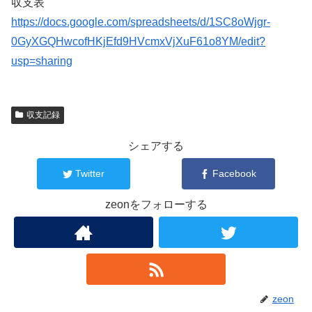
収支表
https://docs.google.com/spreadsheets/d/1SC8oWjgr-
0GyXGQHwcofHKjEfd9HVcmxVjXuF61o8YM/edit?
usp=sharing
収支記録
シェアする
Twitter
Facebook
zeonをフォローする
zeon