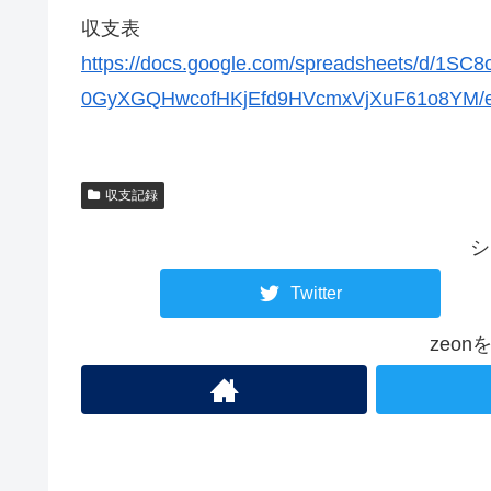
収支表
https://docs.google.com/spreadsheets/d/1SC8
0GyXGQHwcofHKjEfd9HVcmxVjXuF61o8YM/ed
収支記録
シ
Twitter
zeo