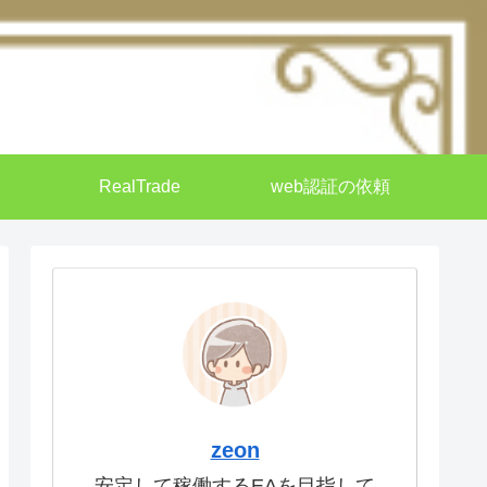
RealTrade
web認証の依頼
zeon
安定して稼働するEAを目指して