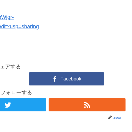
oWjgr-
it?usp=sharing
ェアする
Facebook
nをフォローする
zeon