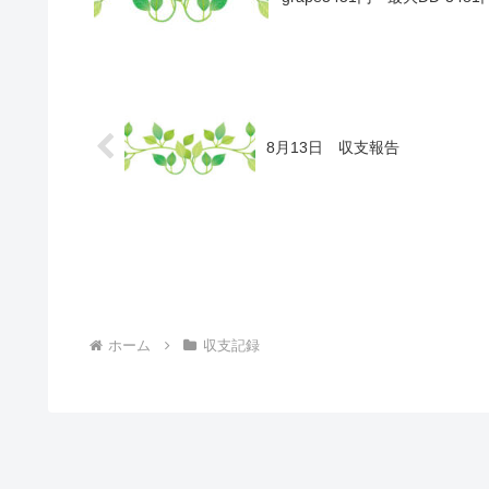
8月13日 収支報告
ホーム
収支記録