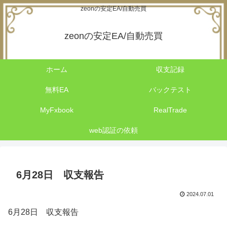
zeonの安定EA/自動売買
zeonの安定EA/自動売買
ホーム
収支記録
無料EA
バックテスト
MyFxbook
RealTrade
web認証の依頼
6月28日 収支報告
2024.07.01
6月28日 収支報告