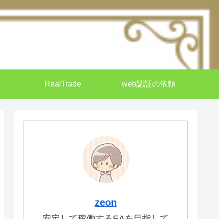
RealTrade
web認証の依頼
zeon
安定して稼働するEAを目指して