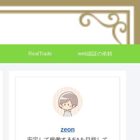
RealTrade
web認証の依頼
zeon
安定して稼働するEAを目指して