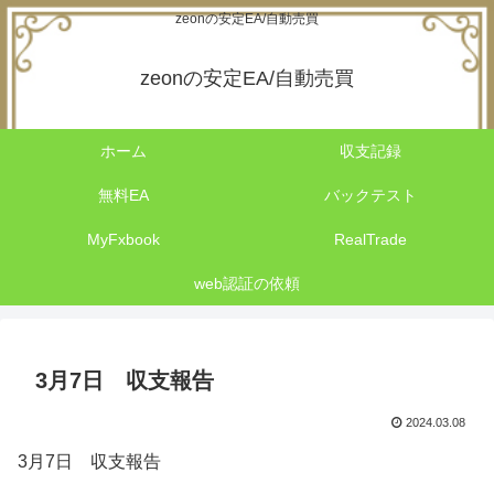
zeonの安定EA/自動売買
zeonの安定EA/自動売買
ホーム
収支記録
無料EA
バックテスト
MyFxbook
RealTrade
web認証の依頼
3月7日 収支報告
2024.03.08
3月7日 収支報告