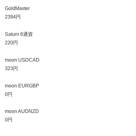
GoldMaster
2394円
Saturn 6通貨
220円
moon USDCAD
323円
moon EURGBP
0円
moon AUDNZD
0円