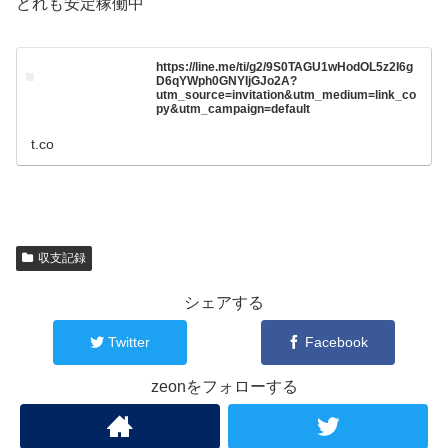
どれも安定稼働中
https://line.me/ti/g2/9S0TAGU1wHodOL5z2I6g
D6qYWph0GNYIjGJo2A?
utm_source=invitation&utm_medium=link_co
py&utm_campaign=default
t.co
収支記録
シェアする
Twitter
Facebook
zeonをフォローする