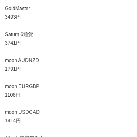
GoldMaster
3493円
Saturn 6通貨
3741円
moon AUDNZD
1791円
moon EURGBP
1108円
moon USDCAD
1414円